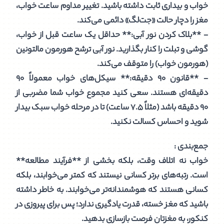
خواب و بیداری ثابت داشته باشید. تغییر مداوم ساعت خواب،
مغز را دچار حالت «جت‌لگ» دائمی می‌کند.
- **بلاک کردن نور آبی:** حداقل یک ساعت قبل از خواب،
گوشی و تبلت را کنار بگذارید. نور آبی ترشح هورمون مالتونین
(هورمون خواب) را متوقف می‌کند.
- **قانون ۹۰ دقیقه:** سیکل‌های خواب معمولاً ۹۰
دقیقه‌ای هستند. سعی کنید مجموع خواب شما مضربی از
۹۰ دقیقه باشد (مثلاً ۷.۵ ساعت) تا در مرحله خواب سبک بیدار
شوید و احساس کسالت نکنید.
جمع‌بندی :
خواب نه اتلاف وقت، بلکه بخشی از **فرآیند مطالعه**
است. رتبه‌های برتر کسانی نیستند که کمتر می‌خوابند، بلکه
کسانی هستند که هوشمندانه‌تر می‌خوابند. به خاطر داشته
باشید که مغز خسته، قدرت یادگیری ندارد؛ پس برای پیروزی در
کنکور، به مغزتان فرصت بازسازی بدهید.